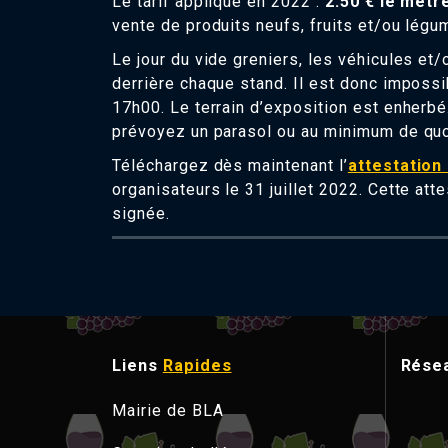
Le tarif appliqué en 2022 :
2.50 € le mètr
vente de produits neufs, fruits et/ou lég
Le jour du vide greniers, les véhicules e
derrière chaque stand. Il est donc impossi
17h00. Le terrain d’exposition est enherbé
prévoyez un parasol ou au minimum de quoi
Téléchargez dès maintenant l’
attestation 
organisateurs le 31 juillet 2022. Cette atte
signée.
Liens
Rapides
Rése
M
a
i
r
i
e
d
e
B
L
A
M
a
i
r
i
e
d
e
B
L
A
C
a
m
p
i
n
g
d
e
l
'
é
t
a
n
g