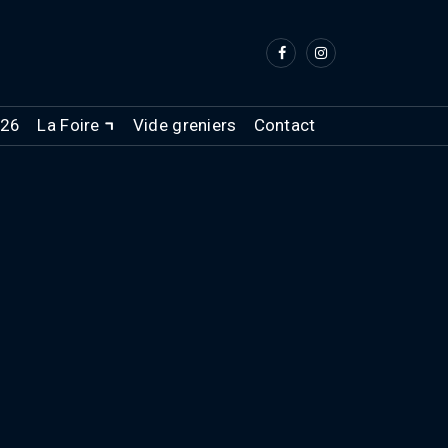
026
La Foire
Vide greniers
Contact