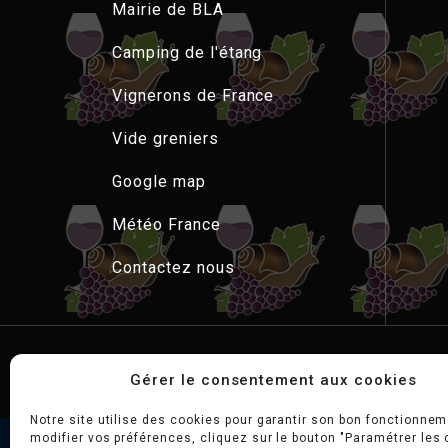
M
a
i
r
i
e
d
e
B
L
A
C
a
m
p
i
n
g
d
e
l
'
é
t
a
n
g
C
a
m
p
i
n
g
d
e
l
'
é
t
a
n
g
V
i
g
n
e
r
o
n
s
d
e
F
r
a
n
c
e
V
i
g
n
e
r
o
n
s
d
e
F
r
a
n
c
e
V
i
d
e
g
r
e
n
i
e
r
s
V
i
d
e
g
r
e
n
i
e
r
s
G
o
o
g
l
e
m
a
p
G
o
o
g
l
e
m
a
p
M
é
t
é
o
F
r
a
n
c
e
M
é
t
é
o
F
r
a
n
c
e
C
o
n
t
a
c
t
e
z
n
o
u
s
C
o
n
t
a
c
t
e
z
n
o
u
s
Copyright © 2026 FOIRE AUX LUMAS |
Gérer le consentement aux cookies
Notre site utilise des cookies pour garantir son bon fonctionnem
modifier vos préférences, cliquez sur le bouton "Paramétrer les 