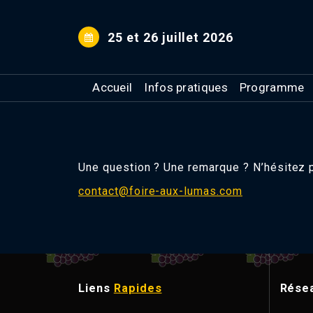
Aller
au
25 et 26 juillet 2026
contenu
Accueil
Infos pratiques
Programme
Une question ? Une remarque ? N’hésitez p
contact@foire-aux-lumas.com
Liens
Rapides
Rése
M
a
i
r
i
e
d
e
B
L
A